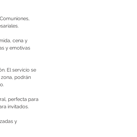
o Comuniones,
sariales.
mida, cena y
as y emotivas
n. El servicio se
a zona, podrán
o.
al, perfecta para
ra invitados.
izadas y