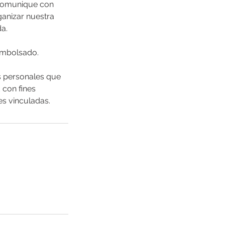
 comunique con
anizar nuestra
a.
eembolsado.
s personales que
 con fines
es vinculadas.