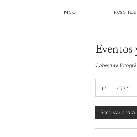
INICIO
NOSOTROS
Eventos 
Cobertura fotográ
250
euros
3 h
3
250 €
h
Reservar ahora